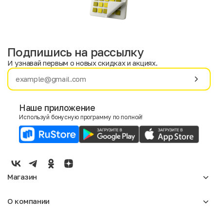
Подпишись на рассылку
И узнавай первым о новых скидках и акциях.
Имя
Фамилия
Наше приложение
Используй бонусную программу по полной!
E-mail
Пол
Мужской
Женский
Магазин
Согласие на получение чеков по электронной почте
Женское
О компании
Мужское
Аксессуары
О нас