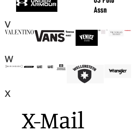
V
W
X