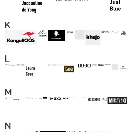
K
L
M
N