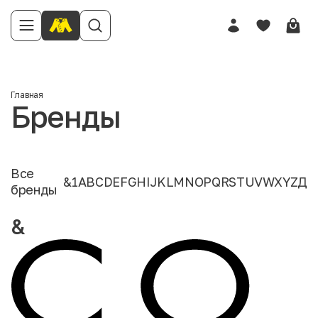
Главная
Бренды
Все
&
1
A
B
C
D
E
F
G
H
I
J
K
L
M
N
O
P
Q
R
S
T
U
V
W
X
Y
Z
Д
бренды
&