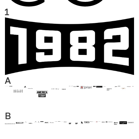
1
A
B