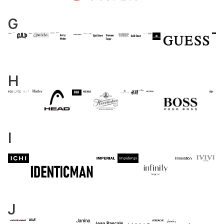
G
H
I
J