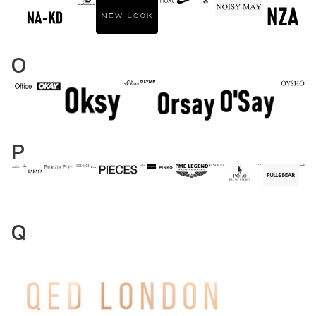
O
P
Q