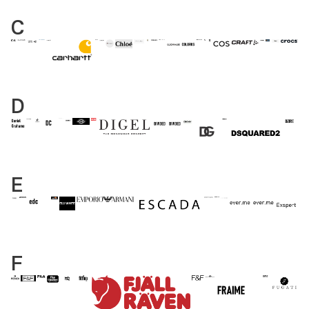
C
D
E
F