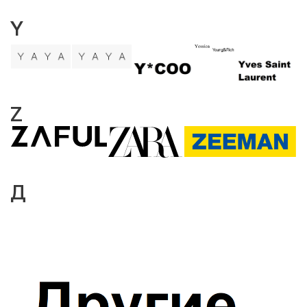
Y
Z
Д