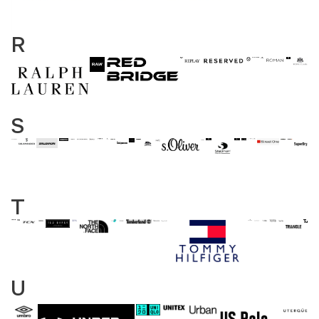
R
S
T
U