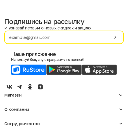
Подпишись на рассылку
И узнавай первым о новых скидках и акциях.
Имя
Фамилия
Наше приложение
Используй бонусную программу по полной!
E-mail
Пол
Мужской
Женский
Магазин
Согласие на получение чеков по электронной почте
Женское
О компании
Мужское
Аксессуары
О нас
Детское
Сотрудничество
Отзывы