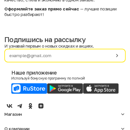
Оформляйте заказ прямо сейчас
— лучшие позиции
быстро разбирают!
Подпишись на рассылку
И узнавай первым о новых скидках и акциях.
Имя
Фамилия
Наше приложение
Используй бонусную программу по полной!
E-mail
Пол
Мужской
Женский
Магазин
Согласие на получение чеков по электронной почте
Женское
О компании
Мужское