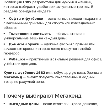
Коллекция
1982
разработана для мужчин и женщин,
которые выбирают удобство и актуальные тренды. В
разделе бренда вы найдёте:
Кофты и футболки
— однотонные модели и варианты
с лаконичными принтами для спорта или повседневных
образов;
Толстовки и свитшоты
— тёплые, мягкие и
универсальные вещи на каждый день;
Джинсы
и
брюки
— удобные фасоны с прямым или
зауженным кроем, которые легко впишутся в любой
гардероб;
Рубашки
— практичные и стильные решения для офиса,
учёбы или прогулок.
Купить футболку 1982
или любую другую вещь бренда в
Мегахенд
— значит получить качественный и модный
товар по разумной цене.
Почему выбирают Мегахенд
Выгодные цены
— вещи стоят в 2–3 раза дешевле,