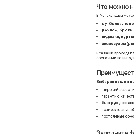
BF
41
Что можно н
BF
42
Bivolino
43
Black Forest
44
В Мегахенд вы може
Blind Date
44,5
футболки, поло
Bogner
45
Bonita
46
джинсы, брюки,
Boohoo
48+
пиджаки, куртки
Brax
4XL
British Knights
4XL
аксессуары (ре
Bruno Banani
4XL
Buena Vista
5-7 лет
Все вещи проходят 
Bugatti
5XL
состоянии по выгод
Burberry
5XL
C&A
5XL
Calvin Klein
62 см (3 мес.)
Преимуществ
Camel Active
68 см (6 мес.)
Camp David
6-9 мес.
Выбирая нас, вы п
Caprice
6XL
Carhartt
6XL
широкий ассорти
Carlo Colucci
6XL
гарантию качеств
Cavori
80 см (12 мес.)
Champion
8-10 лет
быструю доставку
Chloe
86 см (18 мес.)
возможность выбр
Christian Berg
9-18 мес.
Ciao
98 см (3 года)
постоянные обно
CityLine
L
Claudio Conti
L
CLOCKHAUSE
L/XL
Заполните ф
&Co
L/XL