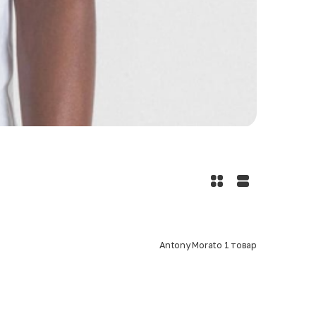
Antony Morato
1
товар