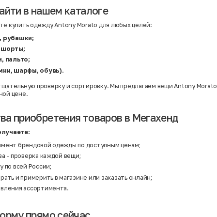
айти в нашем каталоге
те купить одежду Antony Morato для любых целей:
, рубашки;
 шорты;
, пальто;
мни, шарфы, обувь).
тщательную проверку и сортировку. Мы предлагаем вещи Antony Morato
ной цене.
а приобретения товаров в Мегахенд
олучаете:
мент брендовой одежды по доступным ценам;
а - проверка каждой вещи;
 по всей России;
ать и примерить в магазине или заказать онлайн;
вления ассортимента.
орму прямо сейчас