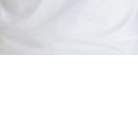
Материал
Акрил
Ангора
Ацетат
Бамбук
Бархат
Вельвет
Вискоза