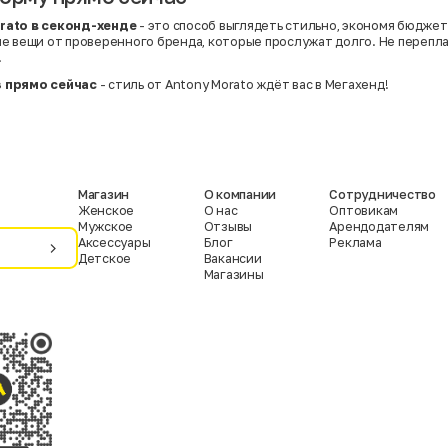
rato в секонд-хенде
- это способ выглядеть стильно, экономя бюджет.
е вещи от проверенного бренда, которые прослужат долго. Не перепла
.
 прямо сейчас
- стиль от Antony Morato ждёт вас в Мегахенд!
Магазин
О компании
Сотрудничество
Женское
О нас
Оптовикам
Мужское
Отзывы
Арендодателям
Аксессуары
Блог
Реклама
Детское
Вакансии
Магазины