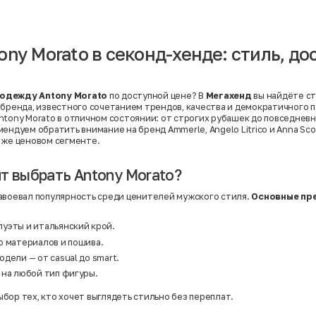
Вискоза | Нейлон
Вискоза | Полиэстер
й
Вискоза | Полиэстер | Хлопок
Вискоза | Эластан
ony Morato в секонд-хенде: стиль, д
Искусственная замша
ный
Кашемир
Кашемир | Нейлон
й
Кашемир | Хлопок
Кашемир | Шерсть
одежду Antony Morato
по доступной цене? В
Мегахенд
вы найдёте с
Лён
 бренда, известного сочетанием трендов, качества и демократичного по
й
Модал
ntony Morato в отличном состоянии: от строгих рубашек до повседнев
Натуральная замша
омендуем обратить внимание на
бренд Ammerle
,
Angelo Litrico
и
Anna Sco
Натуральная кожа
 же ценовом сегменте.
Нейлон
Полиэстер
Полиэстер | Спандекс
т выбрать Antony Morato?
Полиэстер | Хлопок
Полиэстер | Экокожа
авоевал популярность среди ценителей мужского стиля.
Основные пр
Полиэстер | Эластан
Сатин
Твид
уэты и итальянский крой.
Хлопок
о материалов и пошива.
Хлопок | Эластан
Шёлк
дели — от casual до smart.
Шёлк | Шерсть
 на любой тип фигуры.
Шерсть
Экокожа
Эластан
выбор тех, кто хочет выглядеть стильно без переплат.