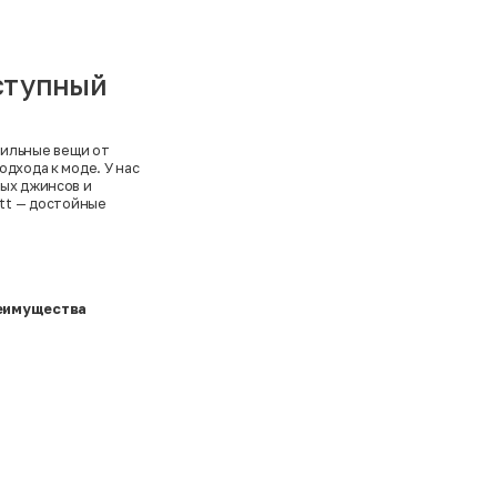
оступный
тильные вещи от
дхода к моде. У нас
ных джинсов и
tt
— достойные
еимущества