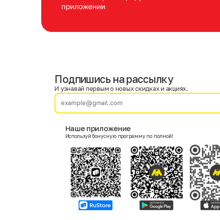
Подпишись на рассылку
Имя
Фамилия
И узнавай первым о новых скидках и акциях.
E-mail
Наше приложение
Используй бонусную программу по полной!
Пол
Мужской
Женский
Согласие на получение чеков по электронной почте